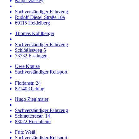
Ralph Waskey
Sachverständiger Fahrzeug
Rudolf-Diesel-Straße 10a
69115 Heidelberg
Thomas Kohlberger
Sachverständiger Fahrzeug
Schlößlesweg 5
73732 Esslingen
Uwe Krause
Sachverständiger Reitsport
Florianstr. 24
82140 Olching
Hugo Zieglmaier
Sachverständiger Fahrzeug
Schmettererstr. 14
83022 Rosenheim
Fritz Weiß
Sachverständiger Reitsport