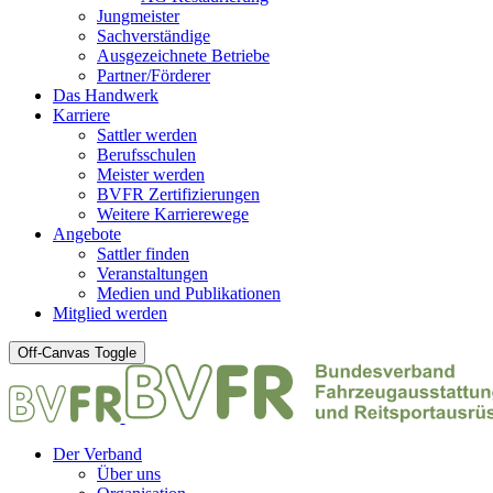
Jungmeister
Sachverständige
Ausgezeichnete Betriebe
Partner/Förderer
Das Handwerk
Karriere
Sattler werden
Berufsschulen
Meister werden
BVFR Zertifizierungen
Weitere Karrierewege
Angebote
Sattler finden
Veranstaltungen
Medien und Publikationen
Mitglied werden
Off-Canvas Toggle
Der Verband
Über uns