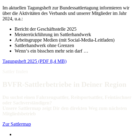
Im aktuellen Tagungsheft zur Bundessattlertagung informieren wir
über die Aktivitäten des Verbands und unserer Mitglieder im Jahr
2024, u.a.:
Bericht der Geschäftsstelle 2025
Meisterrückführung im Sattlerhandwerk
Arbeitsgruppe Medien (mit Social-Media-Leitfaden)
Sattlerhandwerk ohne Grenzen
Wenn‘s ein bisschen mehr sein darf …
Tagungsheft 2025 (PDF 8,4 MB)
Sattler finden
BVFR-Sattlerbetriebe in Deiner Region
Du suchst einen Fahrzeugsattler, Reitsportsattler, Feintäschner
oder Sachverständigen?
Unsere Sattlermap zeigt Dir den direkten Weg zum nächsten
Mitgliedsbetrieb
Zur Sattlermap