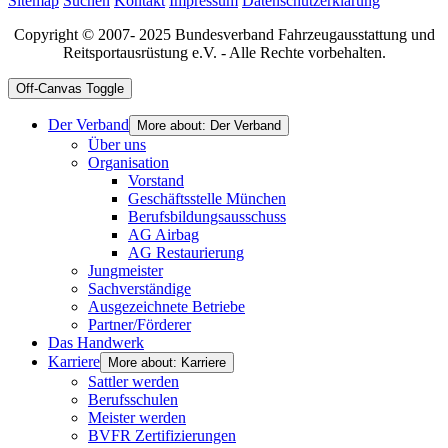
Sitemap
Suchen
Kontakt
Impressum
Datenschutzerklärung
Copyright © 2007- 2025 Bundesverband Fahrzeugausstattung und
Reitsportausrüstung e.V. - Alle Rechte vorbehalten.
Off-Canvas Toggle
Der Verband
More about: Der Verband
Über uns
Organisation
Vorstand
Geschäftsstelle München
Berufsbildungsausschuss
AG Airbag
AG Restaurierung
Jungmeister
Sachverständige
Ausgezeichnete Betriebe
Partner/Förderer
Das Handwerk
Karriere
More about: Karriere
Sattler werden
Berufsschulen
Meister werden
BVFR Zertifizierungen