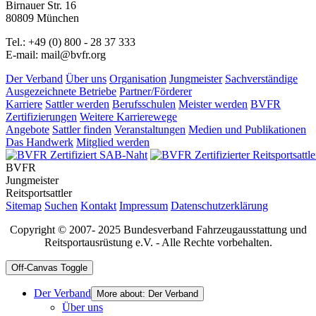
Birnauer Str. 16
80809 München
Tel.: +49 (0) 800 - 28 37 333
E-mail: mail@bvfr.org
Der Verband
Über uns
Organisation
Jungmeister
Sachverständige
Ausgezeichnete Betriebe
Partner/Förderer
Karriere
Sattler werden
Berufsschulen
Meister werden
BVFR
Zertifizierungen
Weitere Karrierewege
Angebote
Sattler finden
Veranstaltungen
Medien und Publikationen
Das Handwerk
Mitglied werden
BVFR
Jungmeister
Reitsportsattler
Sitemap
Suchen
Kontakt
Impressum
Datenschutzerklärung
Copyright © 2007- 2025 Bundesverband Fahrzeugausstattung und
Reitsportausrüstung e.V. - Alle Rechte vorbehalten.
Off-Canvas Toggle
Der Verband
More about: Der Verband
Über uns